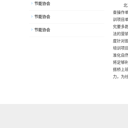
节能协会
北
查操作
节能协会
训项目
究要多
节能协会
法的营
度针对
培训项
准化自
将足够
搭桥上
力，为