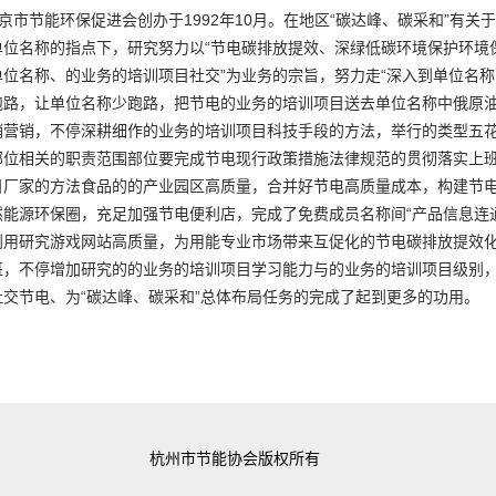
京市节能环保促进会创办于1992年10月。在地区“碳达峰、碳采和”有
单位名称的指点下，研究努力以“节电碳排放提效、深绿低碳环境保护环境
单位名称、的业务的培训项目社交”为业务的宗旨，努力走“深入到单位名
跑路，让单位名称少跑路，把节电的业务的培训项目送去单位名称中俄原
销营销，不停深耕细作的业务的培训项目科技手段的方法，举行的类型五
部位相关的职责范围部位要完成节电现行政策措施法律规范的贯彻落实上
目厂家的方法食品的的产业园区高质量，合并好节电高质量成本，构建节
然能源环保圈，充足加强节电便利店，完成了免费成员名称间“产品信息连
利用研究游戏网站高质量，为用能专业市场带来互促化的节电碳排放提效
班，不停增加研究的的业务的培训项目学习能力与的业务的培训项目级别
社交节电、为“碳达峰、碳采和”总体布局任务的完成了起到更多的功用。
杭州市节能协会版权所有