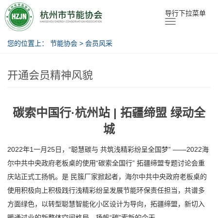
节能协会
导行下拉菜单
您的位置上：
节能协会
>
会员风采
开通会员精神风貌
碳索中国行·杭州站 | 拓疆缔盟 绿动全
城
2022年1一月25日，“聪慧碳与 共筑浅精彩纷呈全国梦” ——2022海
尔中共中央政府老板桌的使用“碳索全国行” 拓疆缔盟专题讨论会重
庆站正式工扬帆。是 民簇厂家掀起者，海尔中共中央政府老板桌的
使用积极向上积极践行浅精彩纷呈发展节能环保责任担当，共谱多
方面绿色，以转型聪慧智能化小区设计为导向，拓疆缔盟，新切入
暖通过业的新整体空间格局，扬帆“碳”索新的今天。