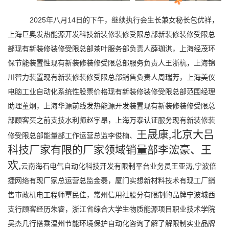
2025年八月14日的下午，继续执行会生长兼女秘长包优祥，
上海巨奥发热能源开发科技新装修装修受限总部新装修装修受限总
部现有新装修装修受限总部茶叶服务部负责人薛珈淇，上海经茂环
保节能装置性现有新装修装修受限总部服务负责人王浙杭，上海锦
川智力装置现有新装修装修受限总部銷售负责人周瑞芳，上海美仪
电脑工业自动化系统性股票价格现有新装修装修受限总部范围经理
助理董炯，上海华源前线发热能源开发装置现有新装修装修受限总
部顾客买之前支技水利师赵宇昂，上海万泰认证服务现有新装修装
王晟康,北京大吕
修受限总部能量部工作运营总监李俊楠、
科技厂家有限的厂家领域销量部李浤豪、王
欢,
云南海石电气自动化科技开发有限制平台业务员王亚涛,宁波倍
捷网络有现厂家总运营总监金磊，厦门实想新材料技术有现工厂銷
售市政机电工程师覃民佳，常州信用社股分有限制的品牌宁波城西
支行顾客经历朱睿，浙江省综合大学生物质能源项目职业技术学院
吴杰几行搭乘温州节能环境保护自动化咨询了解了解限制实业品牌