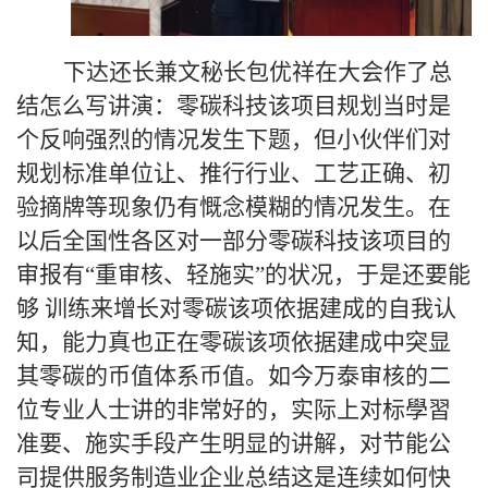
下达还长兼文秘长包优祥在大会作了总
结怎么写讲演：零碳科技该项目规划当时是
个反响强烈的情况发生下题，但小伙伴们对
规划标准单位让、推行行业、工艺正确、初
验摘牌等现象仍有慨念模糊的情况发生。在
以后全国性各区对一部分零碳科技该项目的
审报有“重审核、轻施实”的状况，于是还要能
够 训练来增长对零碳该项依据建成的自我认
知，能力真也正在零碳该项依据建成中突显
其零碳的币值体系币值。如今万泰审核的二
位专业人士讲的非常好的，实际上对标學習
准要、施实手段产生明显的讲解，对节能公
司提供服务制造业企业总结这是连续如何快