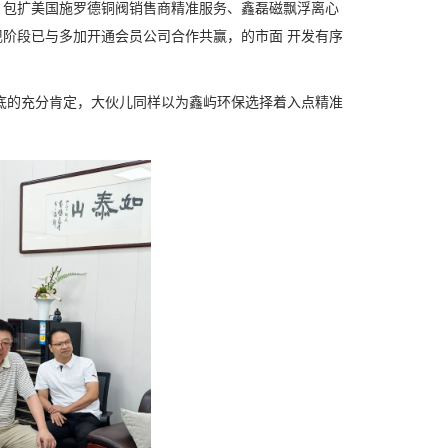
，包扩美国施罗德铜阀销售商精准服务、鑫磊磁飘浮离心
阶段已与多加开通会员公司合作共赢，的市面 开发有序
底的充分肯定，大伙儿同样以为鑫屿环保选择着入点精准