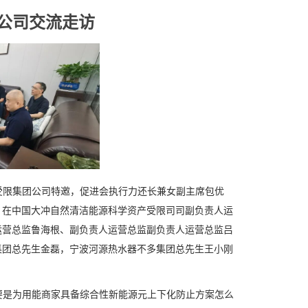
公司交流走访
受限集团公司特邀，促进会执行力还长兼女副主席包优
，在中国大冲自然清洁能源科学资产受限司司副负责人运
运营总监鲁海根、副负责人运营总监副负责人运营总监吕
集团总先生金磊，宁波河源热水器不多集团总先生王小刚
要是为用能商家具备综合性新能源元上下化防止方案怎么