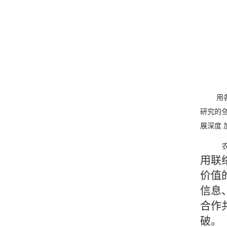
用
研究的
展深度.
用联
价值
信息
合作
破。