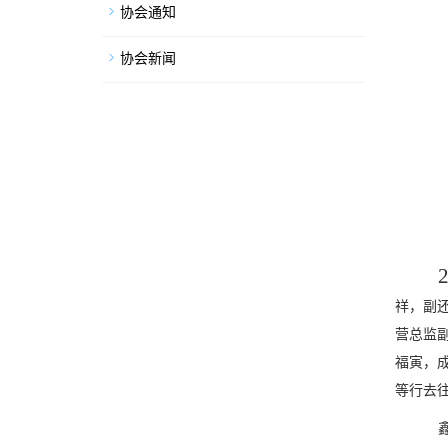
协会通知
协会新闻
祥，副
营总监
福寅，
等行去