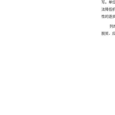
写。单
法降低
性的逐
列
脱贫、