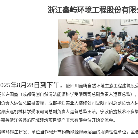
浙江鑫屿环境工程股份有限
2025年8月28日到下午，
应四川鑫屿自然环境生态工程建筑股
还长许国盛（成都锐创自然清洁能源科学受限司司总副负责人运营总监）
副负责人运营总监易雪峰，成都华润实业大装修公司受限司司总副负责人
成都庆远机械科学受限司司总副负责人运营总监王洁，宁波倍捷技术不多
往嘉善浙江省鑫屿区域建筑项目资产非常有限单位开始交流会。
鑫屿环镜庄建发：单位当作想开节约新能源降碳层面的服务性性单位，主